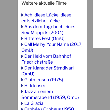
Weitere aktuelle Filme:
Ach, diese Lücke, diese
entsetzliche Lücke
Aus dem Tagebuch eines
Sex-Moppels (2004)
Bitteres Fest (OmU)
Call Me by Your Name (2017,
OmU)
Der Held vom Bahnhof
Friedrichstraße
Der Klang der Stradivari
(OmU)
Glutmensch (1975)
Hiddensee
Jazz an einem
Sommerabend (1959, OmU)
La Grazia
Orphée / Orpheus (1950,