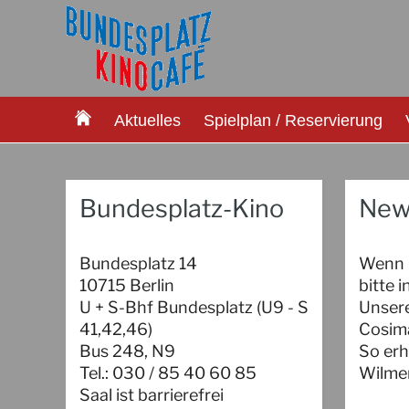
Aktuelles
Spielplan / Reservierung
Bundesplatz-Kino
New
Bundesplatz 14
Wenn S
10715 Berlin
bitte 
U + S-Bhf Bundesplatz (U9 - S
Unsere
41,42,46)
Cosima
Bus 248, N9
So erh
Tel.: 030 / 85 40 60 85
Wilmer
Saal ist barrierefrei