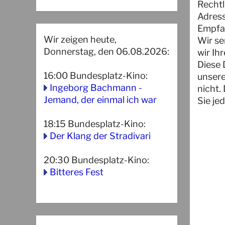
Rechtl
Adress
Empfan
Wir zeigen heute,
Wir se
Donnerstag, den 06.08.2026:
wir Ih
Diese 
16:00
Bundesplatz-Kino
:
unsere
Ingeborg Bachmann -
nicht.
Jemand, der einmal ich war
Sie je
18:15
Bundesplatz-Kino
:
Der Klang der Stradivari
20:30
Bundesplatz-Kino
:
Bitteres Fest