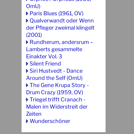
OmU)
Paris Blues (1961, OV)
Qualverwandt oder Wenn
der Pfleger zweimal klingelt
(2001)
Rundherum, andersrum –
Lamberts gesammelte
Einakter Vol. 3
Silent Friend
Siri Hustvedt - Dance
Around the Self (OmU)
The Gene Krupa Story -
Drum Crazy (1959, OV)
Triegel trifft Cranach -
Malen im Widerstreit der
Zeiten
Wunderschöner