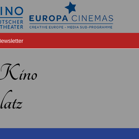
ewsletter
-Kino
atz