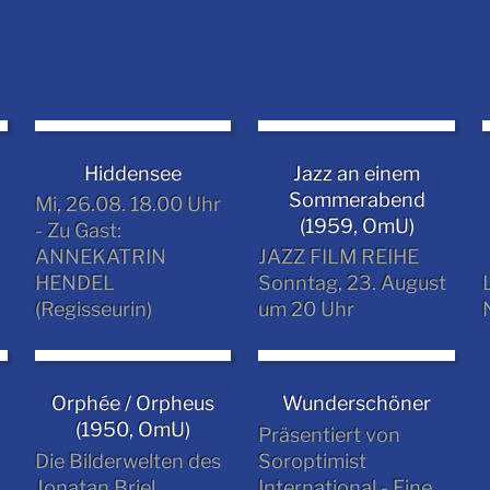
Hiddensee
Jazz an einem
Sommerabend
Mi, 26.08. 18.00 Uhr
(1959, OmU)
- Zu Gast:
ANNEKATRIN
JAZZ FILM REIHE
HENDEL
Sonntag, 23. August
(Regisseurin)
um 20 Uhr
Orphée / Orpheus
Wunderschöner
(1950, OmU)
!
Präsentiert von
Die Bilderwelten des
Soroptimist
Jonatan Briel
International - Eine