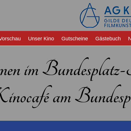
Vorschau
Unser Kino
Gutscheine
Gästebuch
N
men im Bundesplatz
nocafé am Bundespl