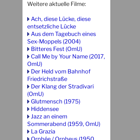
Weitere aktuelle Filme:
Ach, diese Lücke, diese
entsetzliche Lücke
Aus dem Tagebuch eines
Sex-Moppels (2004)
Bitteres Fest (OmU)
Call Me by Your Name (2017,
OmU)
Der Held vom Bahnhof
Friedrichstraße
Der Klang der Stradivari
(OmU)
Glutmensch (1975)
Hiddensee
Jazz an einem
Sommerabend (1959, OmU)
La Grazia
Orphée / Orpheus (1950,