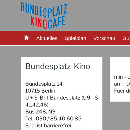
Aktuelles
Spielplan
Vorschau
Gu
Bundesplatz-Kino
min - 
Bundesplatz 14
am:
D
10715 Berlin
Fuer d
U + S-Bhf Bundesplatz (U9 - S
41,42,46)
Bus 248, N9
Tel.: 030 / 85 40 60 85
Saal ist barrierefrei