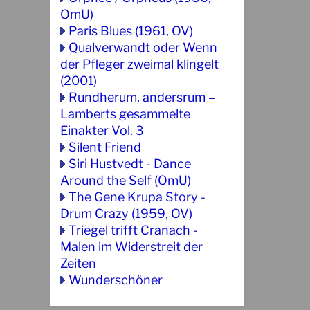
OmU)
Paris Blues (1961, OV)
Qualverwandt oder Wenn
der Pfleger zweimal klingelt
(2001)
Rundherum, andersrum –
Lamberts gesammelte
Einakter Vol. 3
Silent Friend
Siri Hustvedt - Dance
Around the Self (OmU)
The Gene Krupa Story -
Drum Crazy (1959, OV)
Triegel trifft Cranach -
Malen im Widerstreit der
Zeiten
Wunderschöner