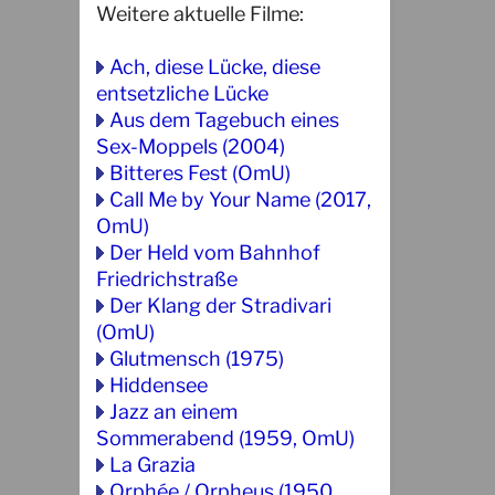
Weitere aktuelle Filme:
Ach, diese Lücke, diese
entsetzliche Lücke
Aus dem Tagebuch eines
Sex-Moppels (2004)
Bitteres Fest (OmU)
Call Me by Your Name (2017,
OmU)
Der Held vom Bahnhof
Friedrichstraße
Der Klang der Stradivari
(OmU)
Glutmensch (1975)
Hiddensee
Jazz an einem
Sommerabend (1959, OmU)
La Grazia
Orphée / Orpheus (1950,