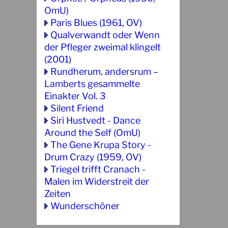
OmU)
Paris Blues (1961, OV)
Qualverwandt oder Wenn
der Pfleger zweimal klingelt
(2001)
Rundherum, andersrum –
Lamberts gesammelte
Einakter Vol. 3
Silent Friend
Siri Hustvedt - Dance
Around the Self (OmU)
The Gene Krupa Story -
Drum Crazy (1959, OV)
Triegel trifft Cranach -
Malen im Widerstreit der
Zeiten
Wunderschöner