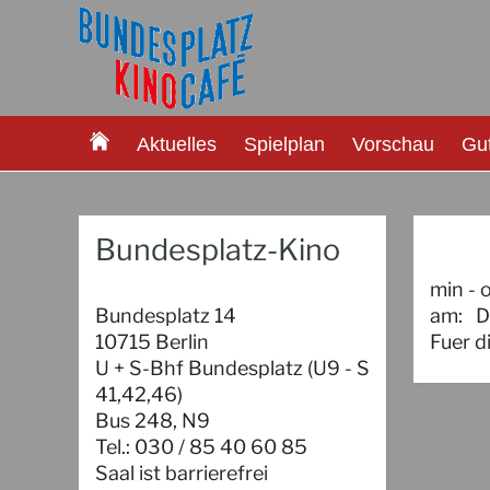
Aktuelles
Spielplan
Vorschau
Gu
Bundesplatz-Kino
min - 
Bundesplatz 14
am:
D
10715 Berlin
Fuer d
U + S-Bhf Bundesplatz (U9 - S
41,42,46)
Bus 248, N9
Tel.: 030 / 85 40 60 85
Saal ist barrierefrei