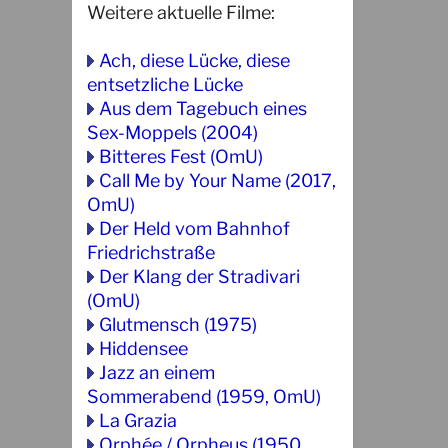
Weitere aktuelle Filme:
Ach, diese Lücke, diese
entsetzliche Lücke
Aus dem Tagebuch eines
Sex-Moppels (2004)
Bitteres Fest (OmU)
Call Me by Your Name (2017,
OmU)
Der Held vom Bahnhof
Friedrichstraße
Der Klang der Stradivari
(OmU)
Glutmensch (1975)
Hiddensee
Jazz an einem
Sommerabend (1959, OmU)
La Grazia
Orphée / Orpheus (1950,