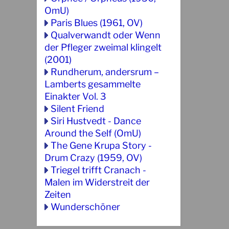
OmU)
Paris Blues (1961, OV)
Qualverwandt oder Wenn
der Pfleger zweimal klingelt
(2001)
Rundherum, andersrum –
Lamberts gesammelte
Einakter Vol. 3
Silent Friend
Siri Hustvedt - Dance
Around the Self (OmU)
The Gene Krupa Story -
Drum Crazy (1959, OV)
Triegel trifft Cranach -
Malen im Widerstreit der
Zeiten
Wunderschöner