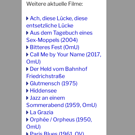
Weitere aktuelle Filme:
Ach, diese Lücke, diese
entsetzliche Lücke
Aus dem Tagebuch eines
Sex-Moppels (2004)
Bitteres Fest (OmU)
Call Me by Your Name (2017,
OmU)
Der Held vom Bahnhof
Friedrichstraße
Glutmensch (1975)
Hiddensee
Jazz an einem
Sommerabend (1959, OmU)
La Grazia
Orphée / Orpheus (1950,
OmU)
Paris Blues (1961, OV)