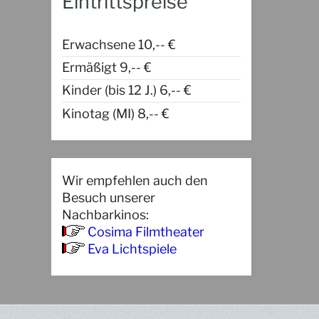
Eintrittspreise
Erwachsene 10,-- €
Ermäßigt 9,-- €
Kinder (bis 12 J.) 6,-- €
Kinotag (MI) 8,-- €
Wir empfehlen auch den
Besuch unserer
Nachbarkinos:
Cosima Filmtheater
Eva Lichtspiele