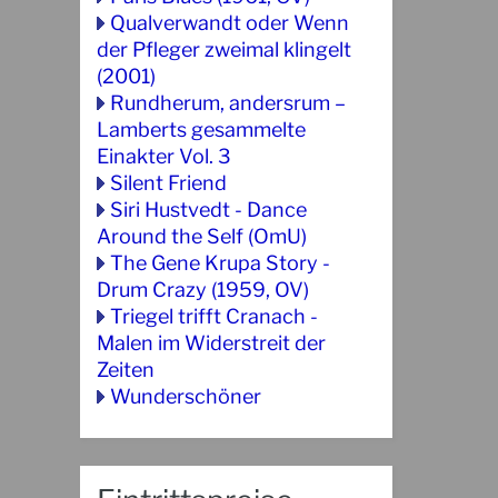
Qualverwandt oder Wenn
der Pfleger zweimal klingelt
(2001)
Rundherum, andersrum –
Lamberts gesammelte
Einakter Vol. 3
Silent Friend
Siri Hustvedt - Dance
Around the Self (OmU)
The Gene Krupa Story -
Drum Crazy (1959, OV)
Triegel trifft Cranach -
Malen im Widerstreit der
Zeiten
Wunderschöner