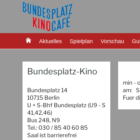
Aktuelles
Spielplan
Vorschau
Gu
Bundesplatz-Kino
min - 
Bundesplatz 14
am:
S
10715 Berlin
Fuer d
U + S-Bhf Bundesplatz (U9 - S
41,42,46)
Bus 248, N9
Tel.: 030 / 85 40 60 85
Saal ist barrierefrei