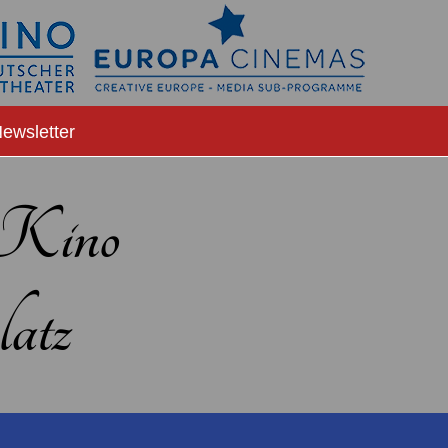
ewsletter
-Kino
atz