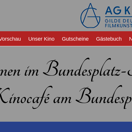
Vorschau
Unser Kino
Gutscheine
Gästebuch
N
men im Bundesplatz
nocafé am Bundespl