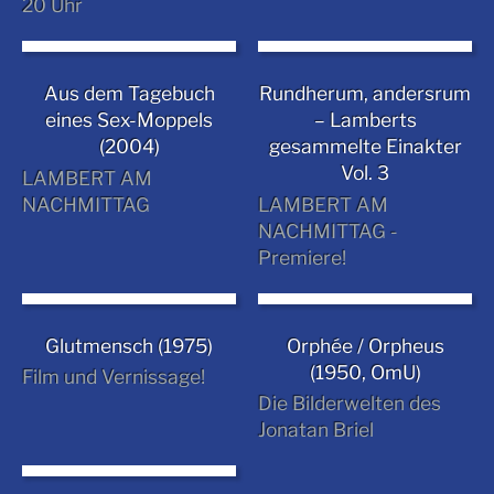
20 Uhr
Aus dem Tagebuch
Rundherum, andersrum
eines Sex-Moppels
– Lamberts
(2004)
gesammelte Einakter
Vol. 3
LAMBERT AM
NACHMITTAG
LAMBERT AM
NACHMITTAG -
Premiere!
Glutmensch (1975)
Orphée / Orpheus
(1950, OmU)
Film und Vernissage!
Die Bilderwelten des
Jonatan Briel