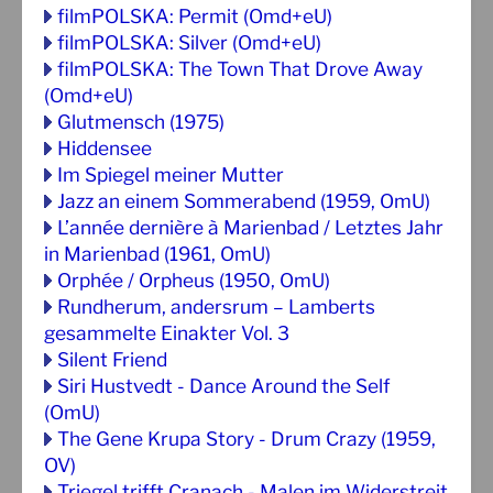
filmPOLSKA: Permit (Omd+eU)
filmPOLSKA: Silver (Omd+eU)
filmPOLSKA: The Town That Drove Away
(Omd+eU)
Glutmensch (1975)
Hiddensee
Im Spiegel meiner Mutter
Jazz an einem Sommerabend (1959, OmU)
L’année dernière à Marienbad / Letztes Jahr
in Marienbad (1961, OmU)
Orphée / Orpheus (1950, OmU)
Rundherum, andersrum – Lamberts
gesammelte Einakter Vol. 3
Silent Friend
Siri Hustvedt - Dance Around the Self
(OmU)
The Gene Krupa Story - Drum Crazy (1959,
OV)
Triegel trifft Cranach - Malen im Widerstreit