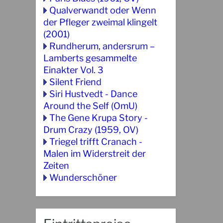
Qualverwandt oder Wenn
der Pfleger zweimal klingelt
(2001)
Rundherum, andersrum –
Lamberts gesammelte
Einakter Vol. 3
Silent Friend
Siri Hustvedt - Dance
Around the Self (OmU)
The Gene Krupa Story -
Drum Crazy (1959, OV)
Triegel trifft Cranach -
Malen im Widerstreit der
Zeiten
Wunderschöner