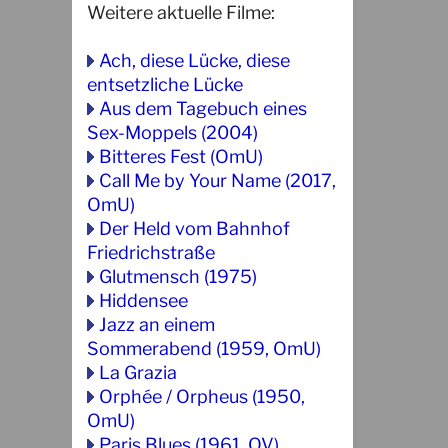
Weitere aktuelle Filme:
Ach, diese Lücke, diese
entsetzliche Lücke
Aus dem Tagebuch eines
Sex-Moppels (2004)
Bitteres Fest (OmU)
Call Me by Your Name (2017,
OmU)
Der Held vom Bahnhof
Friedrichstraße
Glutmensch (1975)
Hiddensee
Jazz an einem
Sommerabend (1959, OmU)
La Grazia
Orphée / Orpheus (1950,
OmU)
Paris Blues (1961, OV)