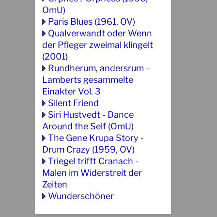
OmU)
Paris Blues (1961, OV)
Qualverwandt oder Wenn
der Pfleger zweimal klingelt
(2001)
Rundherum, andersrum –
Lamberts gesammelte
Einakter Vol. 3
Silent Friend
Siri Hustvedt - Dance
Around the Self (OmU)
The Gene Krupa Story -
Drum Crazy (1959, OV)
Triegel trifft Cranach -
Malen im Widerstreit der
Zeiten
Wunderschöner