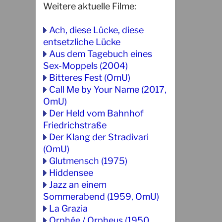
Weitere aktuelle Filme:
Ach, diese Lücke, diese
entsetzliche Lücke
Aus dem Tagebuch eines
Sex-Moppels (2004)
Bitteres Fest (OmU)
Call Me by Your Name (2017,
OmU)
Der Held vom Bahnhof
Friedrichstraße
Der Klang der Stradivari
(OmU)
Glutmensch (1975)
Hiddensee
Jazz an einem
Sommerabend (1959, OmU)
La Grazia
Orphée / Orpheus (1950,