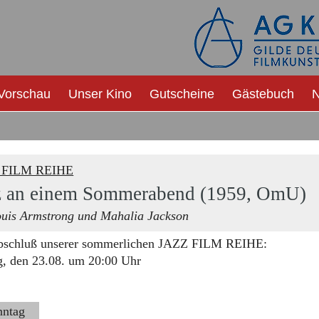
Vorschau
Unser Kino
Gutscheine
Gästebuch
N
 FILM REIHE
z an einem Sommerabend (1959, OmU)
ouis Armstrong und Mahalia Jackson
schluß unserer sommerlichen JAZZ FILM REIHE:
g, den 23.08. um 20:00 Uhr
nntag