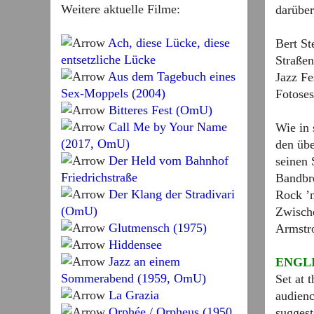
Weitere aktuelle Filme:
darüber
Ach, diese Lücke, diese
Bert St
entsetzliche Lücke
Straßen
Aus dem Tagebuch eines
Jazz Fe
Sex-Moppels (2004)
Fotoses
Bitteres Fest (OmU)
Call Me by Your Name
Wie in 
(2017, OmU)
den übe
Der Held vom Bahnhof
seinen 
Friedrichstraße
Bandbre
Der Klang der Stradivari
Rock ’n
(OmU)
Zwische
Glutmensch (1975)
Armstro
Hiddensee
Jazz an einem
ENGL
Sommerabend (1959, OmU)
Set at 
La Grazia
audienc
Orphée / Orpheus (1950,
suggest