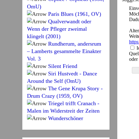
OmU)
Paris Blues (1961, OV)
Qualverwandt oder
Wenn der Pfleger zweimal
klingelt (2001)
Rundherum, andersrum
– Lamberts gesammelte Einakter
Vol. 3
Silent Friend
Siri Hustvedt - Dance
Around the Self (OmU)
The Gene Krupa Story -
Drum Crazy (1959, OV)
Triegel trifft Cranach -
Malen im Widerstreit der Zeiten
Wunderschöner