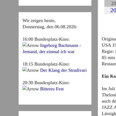
23
20
Wir zeigen heute,
Donnerstag, den 06.08.2026:
Origina
16:00
Bundesplatz-Kino
:
USA 19
Ingeborg Bachmann -
Regie: 
Jemand, der einmal ich war
85 min 
Restau
18:15
Bundesplatz-Kino
:
Der Klang der Stradivari
Ein Kon
20:30
Bundesplatz-Kino
:
Im Juli
Bitteres Fest
Thelon
auch de
JAZZ A
Lässigk