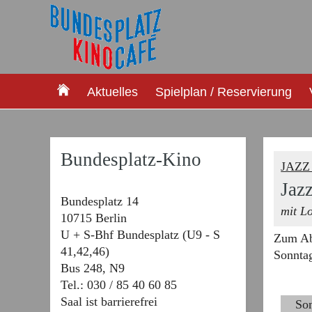
Aktuelles
Spielplan / Reservierung
Bundesplatz-Kino
JAZZ
Jaz
Bundesplatz 14
mit L
10715 Berlin
U + S-Bhf Bundesplatz (U9 - S
Zum Ab
41,42,46)
Sonnta
Bus 248, N9
Tel.: 030 / 85 40 60 85
Saal ist barrierefrei
So