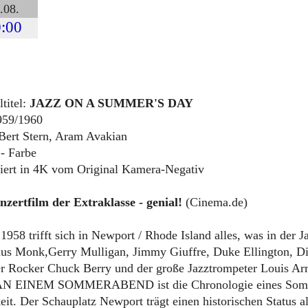
.08.
:00
ltitel:
JAZZ ON A SUMMER'S DAY
59/1960
Bert Stern, Aram Avakian
- Farbe
riert in 4K vom Original Kamera-Negativ
zertfilm der Extraklasse - genial!
(Cinema.de)
 1958 trifft sich in Newport / Rhode Island alles, was in de
ius Monk,Gerry Mulligan, Jimmy Giuffre, Duke Ellington, D
r Rocker Chuck Berry und der große Jazztrompeter Louis Ar
N EINEM SOMMERABEND ist die Chronologie eines Sommert
eit. Der Schauplatz Newport trägt einen historischen Status 