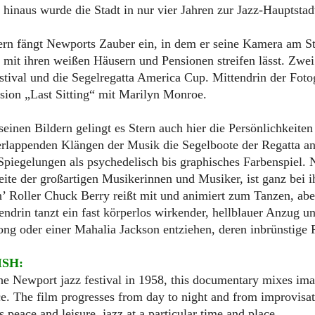
 hinaus wurde die Stadt in nur vier Jahren zur Jazz-Hauptstad
ern fängt Newports Zauber ein, in dem er seine Kamera am 
 mit ihren weißen Häusern und Pensionen streifen lässt. Zwei
stival und die Segelregatta America Cup. Mittendrin der Foto
sion „Last Sitting“ mit Marilyn Monroe.
seinen Bildern gelingt es Stern auch hier die Persönlichkeiten 
rlappenden Klängen der Musik die Segelboote der Regatta a
Spiegelungen als psychedelisch bis graphisches Farbenspiel. 
ite der großartigen Musikerinnen und Musiker, ist ganz bei
’ Roller Chuck Berry reißt mit und animiert zum Tanzen, aber 
ndrin tanzt ein fast körperlos wirkender, hellblauer Anzug
ng oder einer Mahalia Jackson entziehen, deren inbrünstige
ISH:
the Newport jazz festival in 1958, this documentary mixes im
e. The film progresses from day to night and from improvisati
s peace and leisure, jazz at a particular time and place.